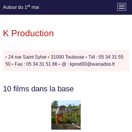
er
Autour du 1
mai
K Production
•
24 rue Saint Sylve
•
31000 Toulouse
•
Tél : 05 34 31 55
50
•
Fax : 05 34 31 51 86
•
@ : kprod00@wanadoo.fr
10 films dans la base