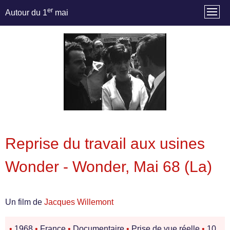
er
Autour du 1
mai
Reprise du travail aux usines
Wonder - Wonder, Mai 68 (La)
Un film de
Jacques Willemont
•
1968
•
France
•
Documentaire
•
Prise de vue réelle
•
10