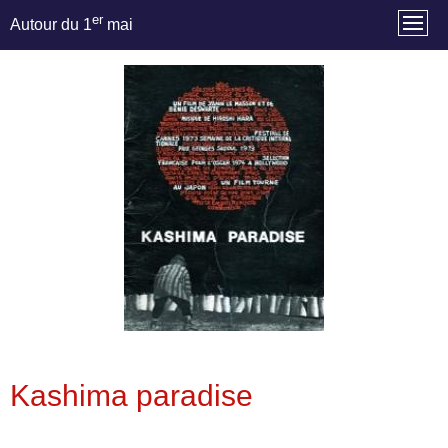
er
Autour du 1
mai
Kashima paradise