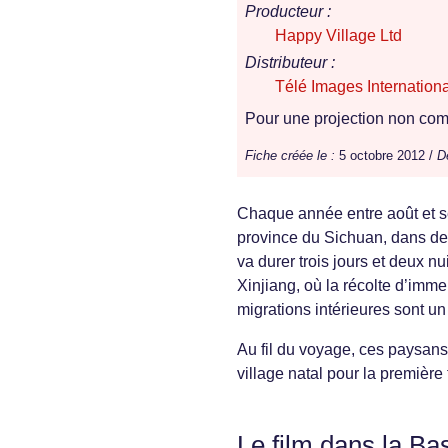
Producteur :
Happy Village Ltd
Distributeur :
Télé Images Internationa
Pour une projection non comm
Fiche créée le :
5 octobre 2012 /
D
Chaque année entre août et sep
province du Sichuan, dans des
va durer trois jours et deux nu
Xinjiang, où la récolte d’im
migrations intérieures sont 
Au fil du voyage, ces paysans d
village natal pour la première f
Le film dans la Ba