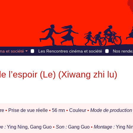
ma et société
Les Rencontres cinéma et société
Nos rende
 l’espoir (Le) (Xiwang zhi lu)
re
•
Prise de vue réelle
•
56 mn
•
Couleur
•
Mode de production 
e :
Ying Ning, Gang Guo
•
Son :
Gang Guo
•
Montage :
Ying Ni