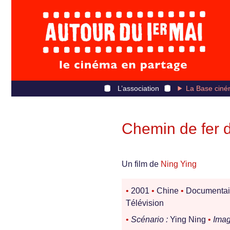
L’association
La Base ciné
Chemin de fer de
Un film de
Ning Ying
•
2001
•
Chine
•
Documentai
Télévision
•
Scénario :
Ying Ning
•
Imag