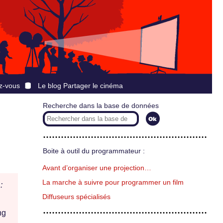
z-vous
Le blog Partager le cinéma
Recherche dans la base de données
Boite à outil du programmateur :
Avant d’organiser une projection…
La marche à suivre pour programmer un film
:
Diffuseurs spécialisés
ng