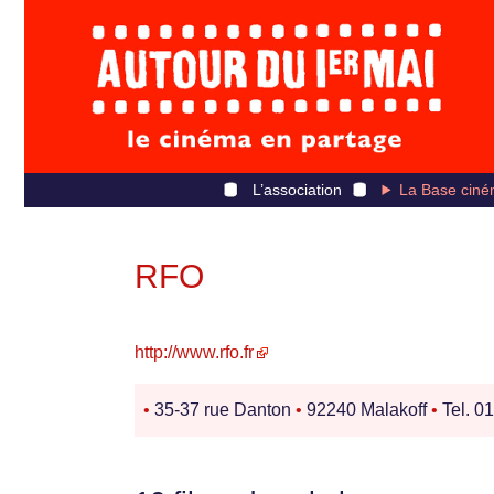
L’association
La Base ciné
RFO
http://www.rfo.fr
•
35-37 rue Danton
•
92240 Malakoff
•
Tel. 01