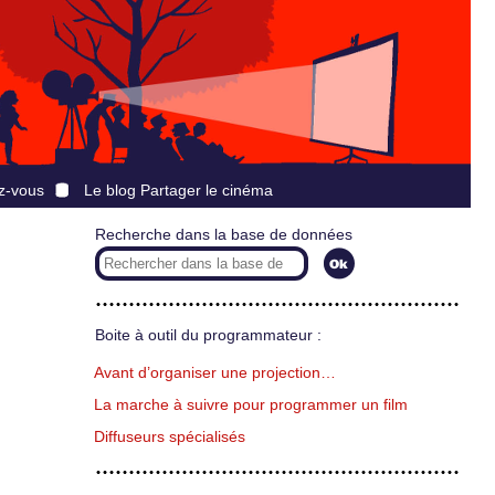
z-vous
Le blog Partager le cinéma
Recherche dans la base de données
Boite à outil du programmateur :
Avant d’organiser une projection…
La marche à suivre pour programmer un film
Diffuseurs spécialisés