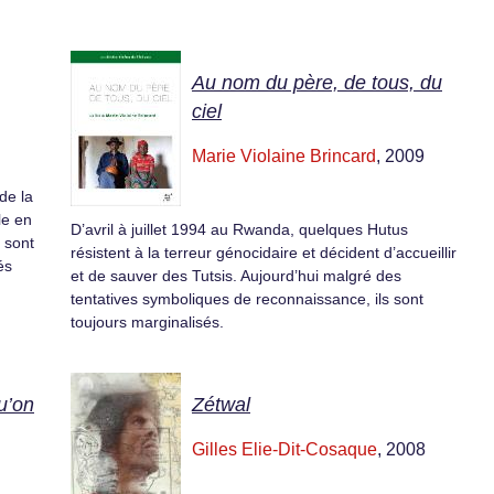
Au nom du père, de tous, du
ciel
Marie Violaine Brincard
, 2009
de la
le en
D’avril à juillet 1994 au Rwanda, quelques Hutus
 sont
résistent à la terreur génocidaire et décident d’accueillir
és
et de sauver des Tutsis. Aujourd’hui malgré des
tentatives symboliques de reconnaissance, ils sont
toujours marginalisés.
u’on
Zétwal
Gilles Elie-Dit-Cosaque
, 2008