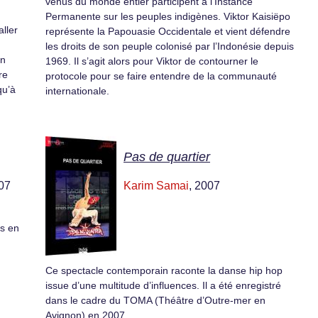
venus du monde entier participent à l’Instance
,
Permanente sur les peuples indigènes. Viktor Kaisiëpo
ller
représente la Papouasie Occidentale et vient défendre
les droits de son peuple colonisé par l’Indonésie depuis
En
1969. Il s’agit alors pour Viktor de contourner le
re
protocole pour se faire entendre de la communauté
qu’à
internationale.
Pas de quartier
007
Karim Samai
, 2007
és en
Ce spectacle contemporain raconte la danse hip hop
issue d’une multitude d’influences. Il a été enregistré
dans le cadre du TOMA (Théâtre d’Outre-mer en
Avignon) en 2007.