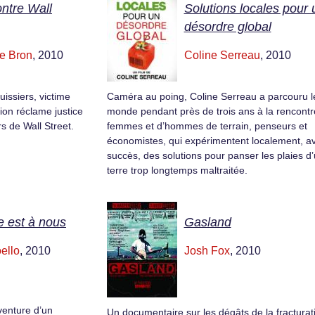
ntre Wall
Solutions locales pour 
désordre global
e Bron
, 2010
Coline Serreau
, 2010
uissiers, victime
Caméra au poing, Coline Serreau a parcouru l
ion réclame justice
monde pendant près de trois ans à la rencontr
s de Wall Street.
femmes et d’hommes de terrain, penseurs et
économistes, qui expérimentent localement, a
succès, des solutions pour panser les plaies d
terre trop longtemps maltraitée.
le est à nous
Gasland
ello
, 2010
Josh Fox
, 2010
venture d’un
Un documentaire sur les dégâts de la fracturat