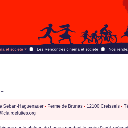
ma et société
Les Rencontres cinéma et société
Nos rende
 –
ire Seban-Haguenauer
•
Ferme de Brunas
•
12100 Creissels
•
Té
@clairdeluttes.org
iques sur le plateau du Larzac pendant le mois d’août, présen