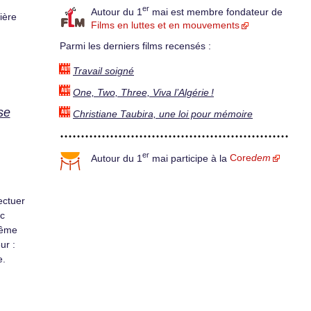
er
Autour du 1
mai est membre fondateur de
ière
Films en luttes et en mouvements
Parmi les derniers films recensés :
Travail soigné
One, Two, Three, Viva l’Algérie !
se
Christiane Taubira, une loi pour mémoire
er
Autour du 1
mai participe à la
Core
dem
ectuer
ec
même
ur :
e.