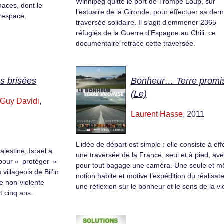
Winnipeg quitte le port de Trompe Loup, sur
enaces, dont le
l’estuaire de la Gironde, pour effectuer sa dern
erespace.
traversée solidaire. Il s’agit d’emmener 2365
réfugiés de la Guerre d’Espagne au Chili. ce
documentaire retrace cette traversée.
s brisées
Bonheur… Terre promi
(Le)
Guy Davidi
,
Laurent Hasse
, 2011
L’idée de départ est simple : elle consiste à eff
alestine, Israël a
une traversée de la France, seul et à pied, av
pour « protéger »
pour tout bagage une caméra. Une seule et 
s villageois de Bil’in
notion habite et motive l’expédition du réalisate
e non-violente
une réflexion sur le bonheur et le sens de la vi
t cinq ans.