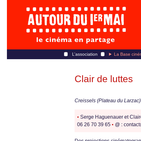
L’association
La Base ciné
Clair de luttes
Creissels (Plateau du Larzac)
•
Serge Haguenauer et Cla
06 26 70 39 65
•
@ : contact
Des projections cinématograph