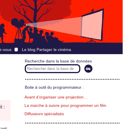
z-vous
Le blog Partager le cinéma
Recherche dans la base de données
Boite à outil du programmateur :
Avant d’organiser une projection…
La marche à suivre pour programmer un film
l :
Diffuseurs spécialisés
tant