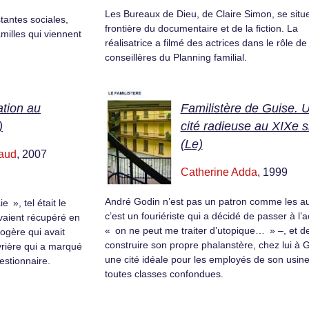
Les Bureaux de Dieu, de Claire Simon, se situe
stantes sociales,
frontière du documentaire et de la fiction. La
amilles qui viennent
réalisatrice a filmé des actrices dans le rôle de
conseillères du Planning familial.
ation au
Familistère de Guise. 
)
cité radieuse au XIXe s
(Le)
uaud
, 2007
Catherine Adda
, 1999
André Godin n’est pas un patron comme les au
 », tel était le
c’est un fouriériste qui a décidé de passer à l’a
avaient récupéré en
« on ne peut me traiter d’utopique… » –, et d
logère qui avait
construire son propre phalanstère, chez lui à G
vrière qui a marqué
une cité idéale pour les employés de son usine
estionnaire.
toutes classes confondues.