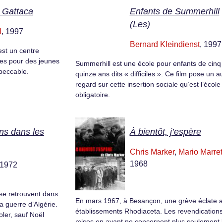
 Gattaca
Enfants de Summerhill
(Les)
l
, 1997
Bernard Kleindienst
, 1997
st un centre
les pour des jeunes
Summerhill est une école pour enfants de cinq
peccable.
quinze ans dits « difficiles ». Ce film pose un a
regard sur cette insertion sociale qu’est l’école
obligatoire.
ans dans les
À bientôt, j’espère
Chris Marker
,
Mario Marre
1968
 1972
se retrouvent dans
En mars 1967, à Besançon, une grève éclate 
la guerre d’Algérie.
établissements Rhodiaceta. Les revendication
ioler, sauf Noël
mises en avant ne concernent plus seulement 