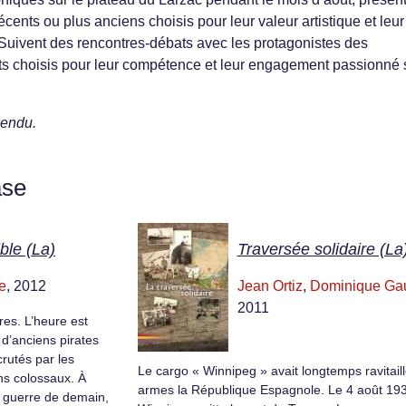
ents ou plus anciens choisis pour leur valeur artistique et leur
. Suivent des rencontres-débats avec les protagonistes des
s choisis pour leur compétence et leur engagement passionné s
pendu.
ase
ble (La)
Traversée solidaire (La
e
, 2012
Jean Ortiz
,
Dominique Gau
2011
res. L’heure est
 d’anciens pirates
crutés par les
Le cargo « Winnipeg » avait longtemps ravitail
ns colossaux. À
armes la République Espagnole. Le 4 août 193
a guerre de demain,