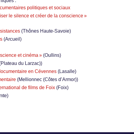
hiques :
cumentaires politiques et sociaux
ser le silence et créer de la conscience »
ésistances
(Thônes Haute-Savoie)
es
(Arcueil)
, science et cinéma »
(Oullins)
(Plateau du Larzac))
u documentaire en Cévennes
(Lasalle)
mentaire
(Mellionnec (Côtes d’Armor))
ernational de films de Foix
(Foix)
mte)