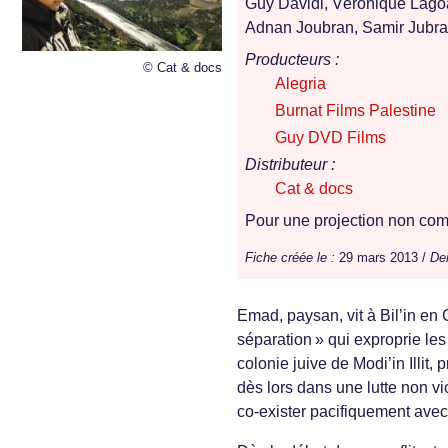
Guy Davidi, Véronique Lag
Adnan Joubran, Samir Jubr
Producteurs :
© Cat & docs
Alegria
Burnat Films Palestine
Guy DVD Films
Distributeur :
Cat & docs
Pour une projection non comm
Fiche créée le :
29 mars 2013 /
Der
Emad, paysan, vit à Bil’in en 
séparation » qui exproprie les 
colonie juive de Modi’in Illit,
dès lors dans une lutte non vio
co-exister pacifiquement avec 