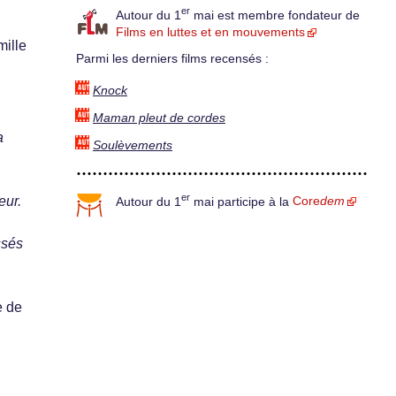
er
Autour du 1
mai est membre fondateur de
Films en luttes et en mouvements
mille
Parmi les derniers films recensés :
Knock
Maman pleut de cordes
a
Soulèvements
er
eur.
Autour du 1
mai participe à la
Core
dem
ssés
e de