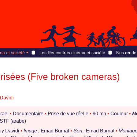
ma et société
Les Rencontres cinéma et société
Nos rende
risées (Five broken cameras)
Davidi
sraël
•
Documentaire
•
Prise de vue réelle
•
90 mn
•
Couleur
•
M
TF (arabe)
uy Davidi
•
Image :
Emad Burnat
•
Son :
Emad Burnat
•
Montage