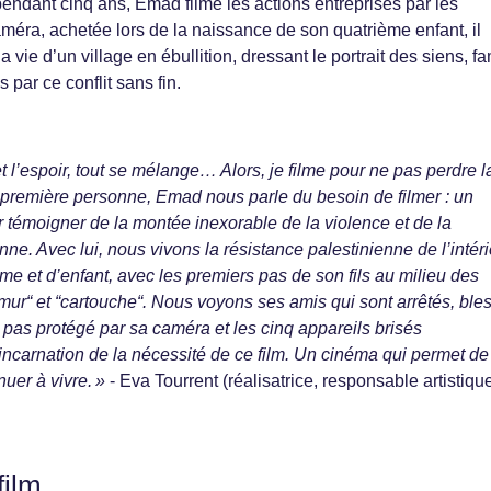
 pendant cinq ans, Emad filme les actions entreprises par les
améra, achetée lors de la naissance de son quatrième enfant, il
a vie d’un village en ébullition, dressant le portrait des siens, fa
s par ce conflit sans fin.
 et l’espoir, tout se mélange… Alors, je filme pour ne pas perdre l
 première personne, Emad nous parle du besoin de filmer : un
r témoigner de la montée inexorable de la violence et de la
nne. Avec lui, nous vivons la résistance palestinienne de l’intéri
 et d’enfant, avec les premiers pas de son fils au milieu des
mur“ et “cartouche“. Nous voyons ses amis qui sont arrêtés, ble
pas protégé par sa caméra et les cinq appareils brisés
ncarnation de la nécessité de ce film. Un cinéma qui permet de
nuer à vivre. »
- Eva Tourrent (réalisatrice, responsable artistiqu
film