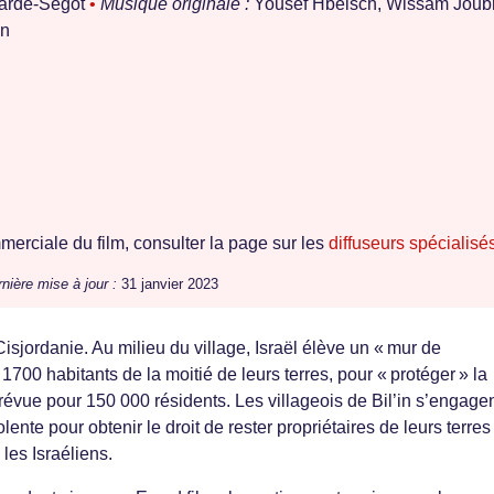
oarde-Ségot
•
Musique originale :
Yousef Hbeisch, Wissam Joub
an
erciale du film, consulter la page sur les
diffuseurs spécialisé
nière mise à jour :
31 janvier 2023
Cisjordanie. Au milieu du village, Israël élève un « mur de
1700 habitants de la moitié de leurs terres, pour « protéger » la
 prévue pour 150 000 résidents. Les villageois de Bil’in s’engage
lente pour obtenir le droit de rester propriétaires de leurs terres
les Israéliens.