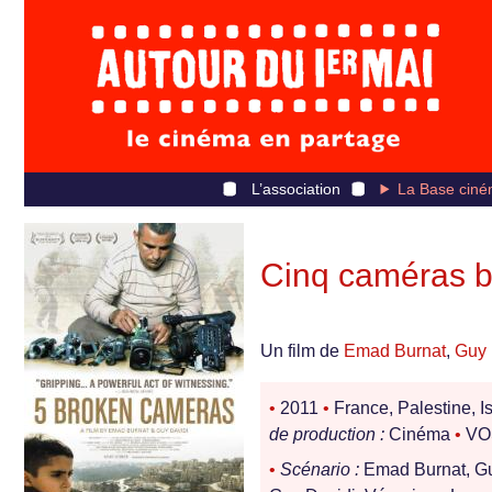
L’association
La Base ciné
Cinq caméras b
Un film de
Emad Burnat
,
Guy 
•
2011
•
France, Palestine, I
de production :
Cinéma
•
VOS
•
Scénario :
Emad Burnat, G