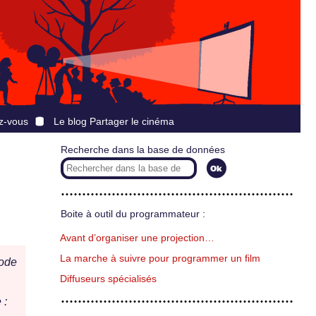
z-vous
Le blog Partager le cinéma
Recherche dans la base de données
Boite à outil du programmateur :
Avant d’organiser une projection…
La marche à suivre pour programmer un film
ode
Diffuseurs spécialisés
 :