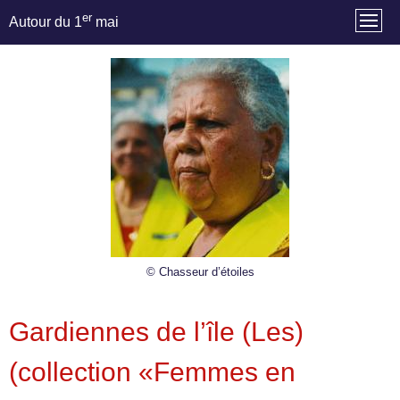
er
Autour du 1
mai
© Chasseur d’étoiles
Gardiennes de l’île (Les)
(collection «Femmes en