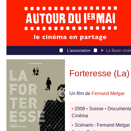
L’association
La Base ciné
Forteresse (La)
Un film de
Fernand Melgar
•
2008
•
Suisse
•
Documenta
Cinéma
•
Scénario :
Fernand Melgar