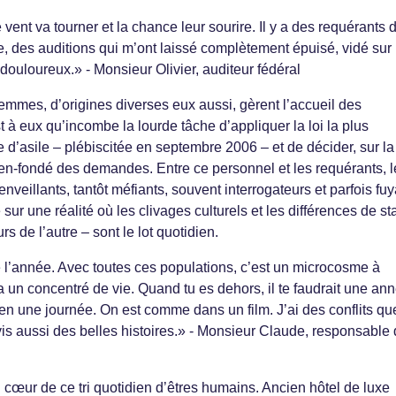
 vent va tourner et la chance leur sourire. Il y a des requérants 
e, des auditions qui m’ont laissé complètement épuisé, vidé sur 
 douloureux.» - Monsieur Olivier, auditeur fédéral
mmes, d’origines diverses eux aussi, gèrent l’accueil des
st à eux qu’incombe la lourde tâche d’appliquer la loi la plus
e d’asile – plébiscitée en septembre 2006 – et de décider, sur la
en-fondé des demandes. Entre ce personnel et les requérants, l
nveillants, tantôt méfiants, souvent interrogateurs et parfois fuy
 sur une réalité où les clivages culturels et les différences de st
rs de l’autre – sont le lot quotidien.
te l’année. Avec toutes ces populations, c’est un microcosme à
 a un concentré de vie. Quand tu es dehors, il te faudrait une an
 en une journée. On est comme dans un film. J’ai des conflits qu
e vis aussi des belles histoires.» - Monsieur Claude, responsable 
cœur de ce tri quotidien d’êtres humains. Ancien hôtel de luxe