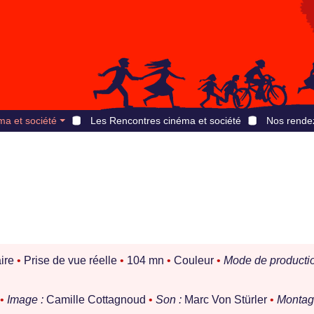
ma et société
Les Rencontres cinéma et société
Nos rende
ire
•
Prise de vue réelle
•
104 mn
•
Couleur
•
Mode de productio
•
Image :
Camille Cottagnoud
•
Son :
Marc Von Stürler
•
Montag