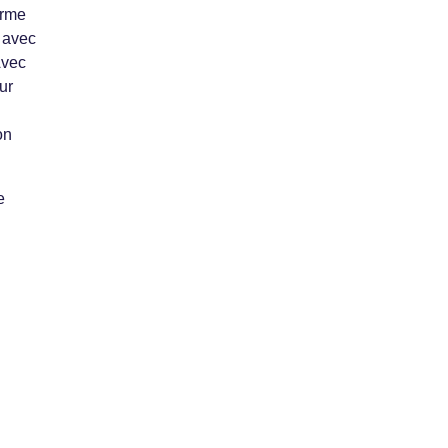
erme
t avec
Avec
ur
on
e