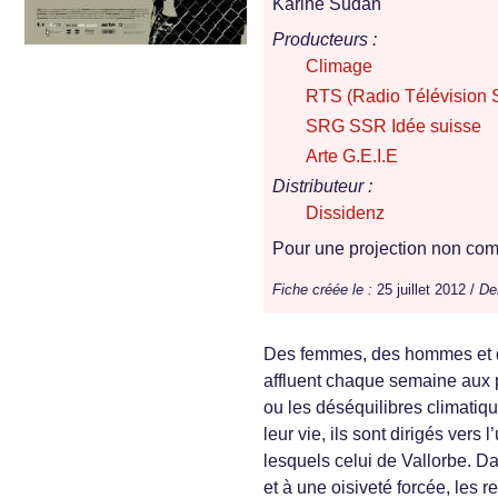
Karine Sudan
Producteurs :
Climage
RTS (Radio Télévision 
SRG SSR Idée suisse
Arte G.E.I.E
Distributeur :
Dissidenz
Pour une projection non comm
Fiche créée le :
25 juillet 2012 /
Der
Des femmes, des hommes et d
affluent chaque semaine aux po
ou les déséquilibres climatiq
leur vie, ils sont dirigés ver
lesquels celui de Vallorbe. D
et à une oisiveté forcée, les 