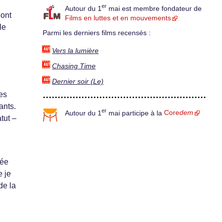
er
Autour du 1
mai est membre fondateur de
dont
Films en luttes et en mouvements
le
Parmi les derniers films recensés :
Vers la lumière
Chasing Time
Dernier soir (Le)
es
ants.
er
Autour du 1
mai participe à la
Core
dem
atut –
née
e je
de la