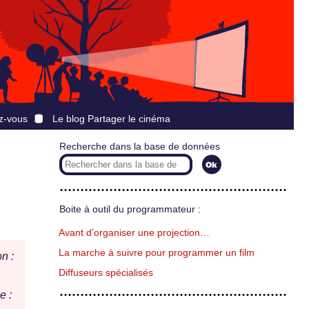
z-vous
Le blog Partager le cinéma
Recherche dans la base de données
Boite à outil du programmateur :
Avant d’organiser une projection…
La marche à suivre pour programmer un film
n :
Diffuseurs spécialisés
e :