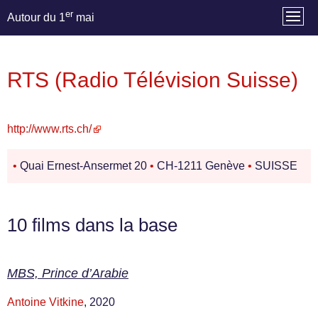
er
Autour du 1
mai
RTS (Radio Télévision Suisse)
http://www.rts.ch/
•
Quai Ernest-Ansermet 20
•
CH-1211 Genève
•
SUISSE
10 films dans la base
MBS, Prince d’Arabie
Antoine Vitkine
, 2020