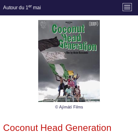
er
Autour du 1
mai
© Ajímátí Films
Coconut Head Generation