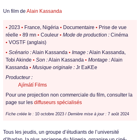
Un film de
Alain Kassanda
•
2023
•
France, Nigéria
•
Documentaire
•
Prise de vue
réelle
•
89 mn
•
Couleur
•
Mode de production :
Cinéma
•
VOSTF (anglais)
•
Scénario :
Alain Kassanda
•
Image :
Alain Kassanda,
Tobi Akinde
•
Son :
Alain Kassanda
•
Montage :
Alain
Kassanda
•
Musique originale :
Jr EaKEe
Producteur :
Ajímátí Films
Pour une projection non commerciale du film, consulter la
page sur les
diffuseurs spécialisés
Fiche créée le :
10 octobre 2023 /
Dernière mise à jour :
7 août 2024
Tous les jeudis, un groupe d’étudiants de l’université
d’Ibadan, la plus ancienne du Nigeria, organise un ciné-