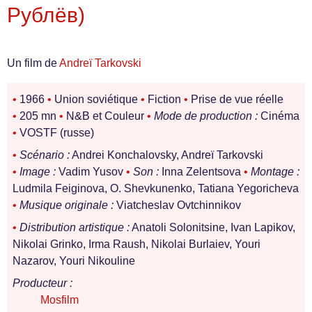
Рублёв)
Un film de
Andreï Tarkovski
•
1966
•
Union soviétique
•
Fiction
•
Prise de vue réelle
•
205 mn
•
N&B et Couleur
•
Mode de production :
Cinéma
•
VOSTF (russe)
•
Scénario :
Andrei Konchalovsky, Andreï Tarkovski
•
Image :
Vadim Yusov
•
Son :
Inna Zelentsova
•
Montage :
Ludmila Feiginova, O. Shevkunenko, Tatiana Yegoricheva
•
Musique originale :
Viatcheslav Ovtchinnikov
•
Distribution artistique :
Anatoli Solonitsine, Ivan Lapikov,
Nikolai Grinko, Irma Raush, Nikolai Burlaiev, Youri
Nazarov, Youri Nikouline
Producteur :
Mosfilm