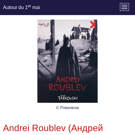
er
Autour du 1
mai
© Potemkine
Andrei Roublev (Андрей