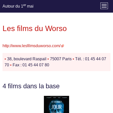
er
Autour du 1
mai
Les films du Worso
http://www.lesfilmsduworso.com/
•
38, boulevard Raspail
•
75007 Paris
•
Tél. : 01 45 44 07
70
•
Fax : 01 45 44 07 80
4 films dans la base