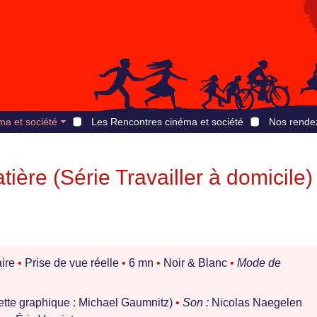
ma et société
Les Rencontres cinéma et société
Nos rende
tière (Série Travailler à domicile)
ire
•
Prise de vue réelle
•
6 mn
•
Noir & Blanc
•
Mode de
ette graphique : Michael Gaumnitz)
•
Son :
Nicolas Naegelen