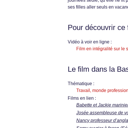
journées seule, qu’elle ne lit 
ses filles aller seuls en vaca
Pour découvrir ce 
Vidéo à voir en ligne :
Film en intégralité sur le s
Le film dans la Ba
Thématique :
Travail, monde profession
Films en lien :
Babette et Jackie marinier
Josée assembleuse de voit
Nancy professeur d’anglai