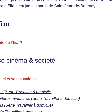
pas et qu’elle n’aime pas discuter. L’été, Christiane laisse son ma
nces. Elle n’est jamais partie de Saint-Jean-de-Bournay.
film
ite de l’Ina
se cinéma & société
nel et ses mutations
s (Série Travailler à domicile)
ures miniatures (Série Travailler à domicile)
s (Série Travailler à domicile)