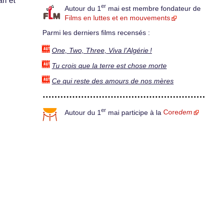
ri et
er
Autour du 1
mai est membre fondateur de
Films en luttes et en mouvements
Parmi les derniers films recensés :
One, Two, Three, Viva l’Algérie !
Tu crois que la terre est chose morte
Ce qui reste des amours de nos mères
er
Autour du 1
mai participe à la
Core
dem