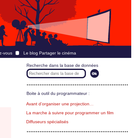
z-vous
Le blog Partager le cinéma
Recherche dans la base de données
Boite à outil du programmateur :
Avant d’organiser une projection…
La marche à suivre pour programmer un film
Diffuseurs spécialisés