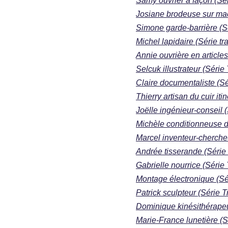
Samy ouvrier à façon (Sér
Josiane brodeuse sur mach
Simone garde-barrière (Sé
Michel lapidaire (Série tra
Annie ouvrière en articles
Selcuk illustrateur (Série 
Claire documentaliste (Sér
Thierry artisan du cuir iti
Joëlle ingénieur-conseil (
Michèle conditionneuse de
Marcel inventeur-chercheu
Andrée tisserande (Série 
Gabrielle nourrice (Série 
Montage électronique (Sér
Patrick sculpteur (Série T
Dominique kinésithérapeut
Marie-France lunetière (Sé