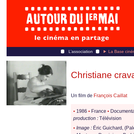
L’association
La Base ciné
Christiane crava
Un film de
François Caillat
•
1986
•
France
•
Documenta
production :
Télévision
•
Image :
Éric Guichard, (Pal