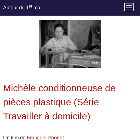
er
Autour du 1
mai
Michèle conditionneuse de
pièces plastique (Série
Travailler à domicile)
Un film de
François Gonnet