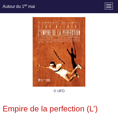
er
Autour du 1
mai
© UFO
Empire de la perfection (L’)