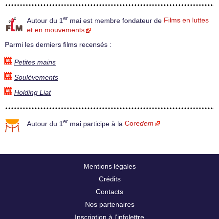
er
Autour du 1
mai est membre fondateur de
Films en luttes
et en mouvements
Parmi les derniers films recensés :
Petites mains
Soulèvements
Holding Liat
er
Autour du 1
mai participe à la
Core
dem
Mentions légales
Crédits
Contacts
Nos partenaires
Inscription à l’infolettre