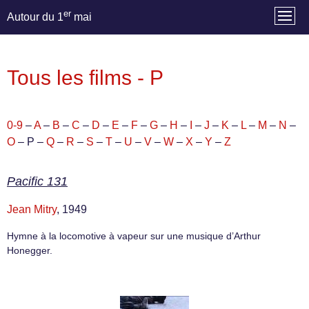
er
Autour du 1
mai
Tous les films - P
0-9
–
A
–
B
–
C
–
D
–
E
–
F
–
G
–
H
–
I
–
J
–
K
–
L
–
M
–
N
–
O
– P –
Q
–
R
–
S
–
T
–
U
–
V
–
W
–
X
–
Y
–
Z
Pacific 131
Jean Mitry
, 1949
Hymne à la locomotive à vapeur sur une musique d’Arthur
Honegger.